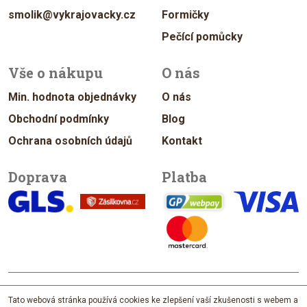
smolik@vykrajovacky.cz
Formičky
Pečící pomůcky
Vše o nákupu
O nás
Min. hodnota objednávky
O nás
Obchodní podmínky
Blog
Ochrana osobních údajů
Kontakt
Doprava
Platba
© 2026 vykrajovacky.cz
Tato webová stránka používá cookies ke zlepšení vaší zkušenosti s webem a