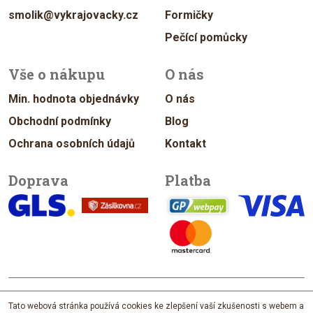
smolik@vykrajovacky.cz
Formičky
Pečící pomůcky
Vše o nákupu
O nás
Min. hodnota objednávky
O nás
Obchodní podmínky
Blog
Ochrana osobních údajů
Kontakt
Doprava
Platba
© 2026 vykrajovacky.cz
Tato webová stránka používá cookies ke zlepšení vaší zkušenosti s webem a