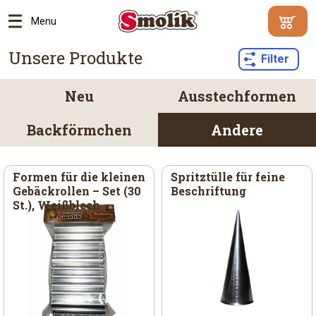
Menu
Mindestbe
Unsere Produkte
Ihr
Filter
500
Warenko
Kč
|
enthält
Warum?
keine
Neu
Ausstechformen
Artikel
Zum
Backförmchen
Andere
Ware
Formen für die kleinen
Spritztülle für feine
Gebäckrollen – Set (30
Beschriftung
St.), Weißblech