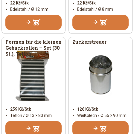
22 Kč/Stk
22 Kč/Stk
Edelstahl / Ø 12 mm
Edelstahl / Ø 8 mm
Formen für die kleinen
Zuckerstreuer
Gebäckrollen – Set (30
St.), Teflon
259 Kč/Stk
126 Kč/Stk
Teflon / Ø 13 × 80 mm
Weißblech / Ø 55 × 90 mm