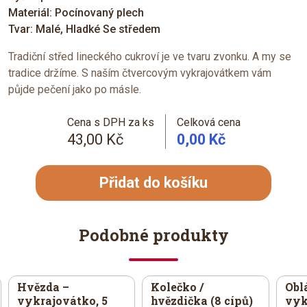
Materiál: Pocínovaný plech
Tvar: Malé, Hladké Se středem
Tradiční střed lineckého cukroví je ve tvaru zvonku. A my se
tradice držíme. S naším čtvercovým vykrajovátkem vám
půjde pečení jako po másle.
Cena s DPH za ks
Celková cena
43,00 Kč
0,00 Kč
Přidat do košíku
Podobné produkty
Hvězda –
Kolečko /
Obl
vykrajovátko, 5
hvězdička (8 cípů)
vyk