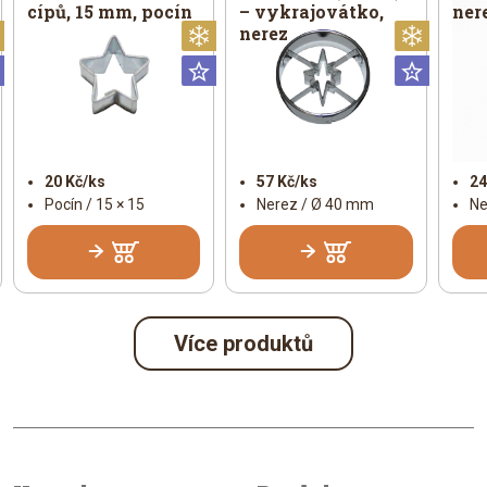
cípů, 15 mm, pocín
– vykrajovátko,
ner
nerez
Vánoční
Vánoční
Vánoč
Universální
Universální
Univer
20 Kč/ks
57 Kč/ks
24
Pocín / 15 × 15
Nerez / Ø 40 mm
Ne
Více produktů