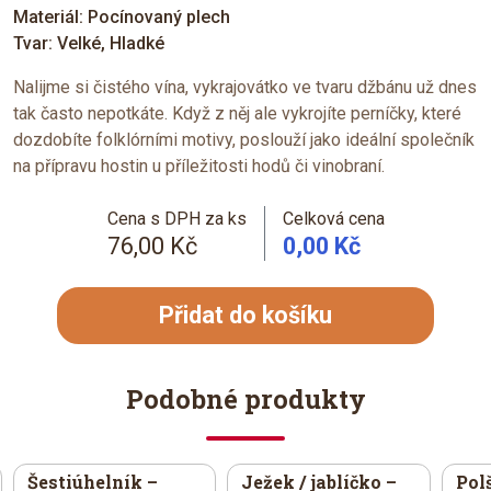
Materiál: Pocínovaný plech
Tvar: Velké, Hladké
Nalijme si čistého vína, vykrajovátko ve tvaru džbánu už dnes
tak často nepotkáte. Když z něj ale vykrojíte perníčky, které
dozdobíte folklórními motivy, poslouží jako ideální společník
na přípravu hostin u příležitosti hodů či vinobraní.
Cena s DPH za ks
Celková cena
76,00 Kč
0,00 Kč
Přidat do košíku
Podobné produkty
Šestiúhelník –
Ježek / jablíčko –
Polš