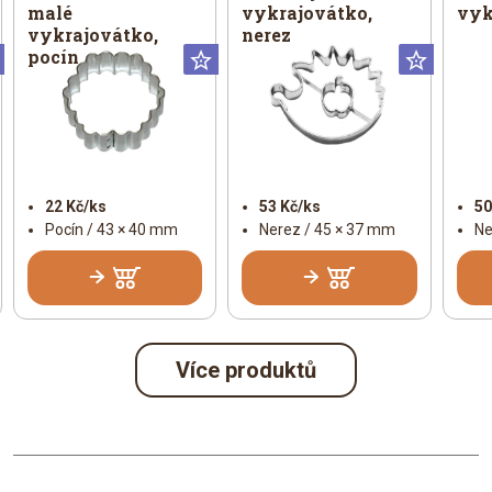
malé
vykrajovátko,
vyk
vykrajovátko,
nerez
pocín
Universální
Universální
Univer
22 Kč/ks
53 Kč/ks
50
Pocín / 43 × 40 mm
Nerez / 45 × 37 mm
Ne
Více produktů