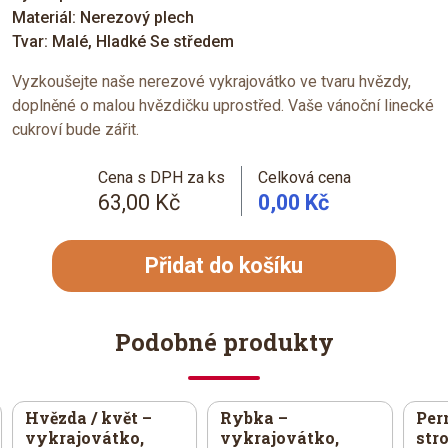
Materiál: Nerezový plech
Tvar: Malé, Hladké Se středem
Vyzkoušejte naše nerezové vykrajovátko ve tvaru hvězdy,
doplněné o malou hvězdičku uprostřed. Vaše vánoční linecké
cukroví bude zářit.
Cena s DPH za ks
Celková cena
63,00 Kč
0,00 Kč
Přidat do košíku
Podobné produkty
Hvězda / květ –
Rybka –
Per
vykrajovátko,
vykrajovátko,
str