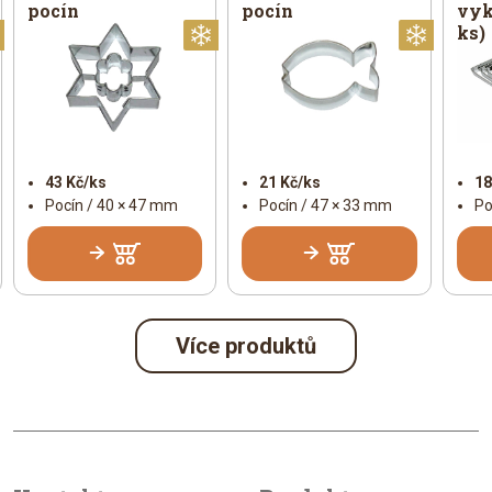
pocín
pocín
vyk
ks)
Vánoční
Vánoční
Vánoč
43 Kč/ks
21 Kč/ks
18
Pocín / 40 × 47 mm
Pocín / 47 × 33 mm
Po
Více produktů