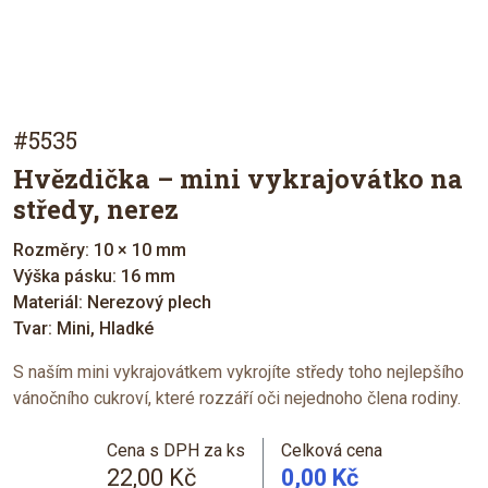
#5535
Hvězdička – mini vykrajovátko na
středy, nerez
Rozměry: 10 × 10 mm
Výška pásku: 16 mm
Materiál: Nerezový plech
Tvar: Mini, Hladké
S naším mini vykrajovátkem vykrojíte středy toho nejlepšího
vánočního cukroví, které rozzáří oči nejednoho člena rodiny.
Cena s DPH za ks
Celková cena
22,00 Kč
0,00 Kč