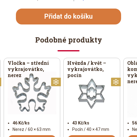
Přidat do košíku
Podobné produkty
Vločka – střední
Hvězda / květ –
Obl
vykrajovátko,
vykrajovátko,
kom
nerez
pocín
vyk
ner
Vánoční
Vánoční
Vánoč
46 Kč/ks
43 Kč/ks
56
Nerez / 60 × 63 mm
Pocín / 40 × 47 mm
Ne