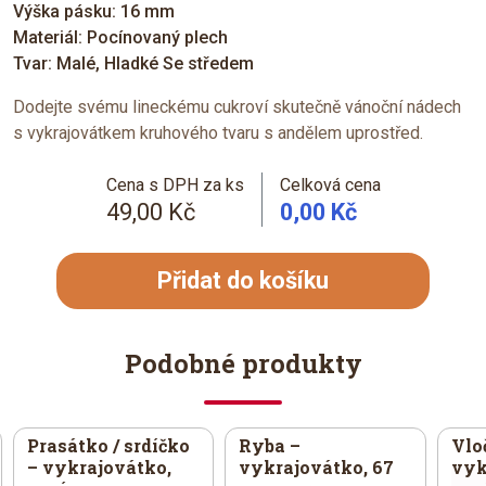
Výška pásku: 16 mm
Materiál: Pocínovaný plech
Tvar: Malé, Hladké Se středem
Dodejte svému lineckému cukroví skutečně vánoční nádech
s vykrajovátkem kruhového tvaru s andělem uprostřed.
Cena s DPH za ks
Celková cena
49,00 Kč
0,00 Kč
Přidat do košíku
Podobné produkty
Prasátko / srdíčko
Ryba –
Vlo
– vykrajovátko,
vykrajovátko, 67
vyk