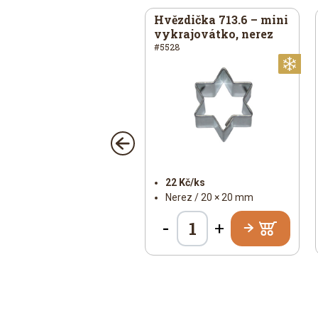
ězda –
Hvězdička 713.6 – mini
krajovátko, 93 × 80
vykrajovátko, nerez
, pocín
#5528
1
í
Vánoční
Vá
33 Kč/ks
22 Kč/ks
Pocín / 80 × 93 mm
Nerez / 20 × 20 mm
-
+
+