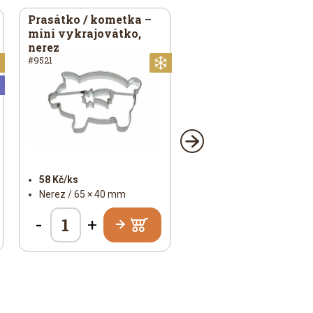
Prasátko / kometka –
mini vykrajovátko,
nerez
#9521
Vánoční
Vánoční
Universální
58 Kč/ks
Nerez / 65 × 40 mm
-
+