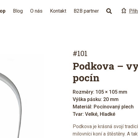
hop
Blog
O nás
Kontakt
B2B partner
Přih
#101
Podkova – vy
pocín
Rozměry: 105 × 105 mm
Výška pásku: 20 mm
Materiál: Pocínovaný plech
Tvar: Velké, Hladké
Podkova je krásná svojí tradic
milovníci koní a štěstěny. A ta