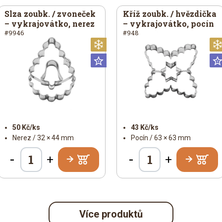
Slza zoubk. / zvoneček
Kříž zoubk. / hvězdička
– vykrajovátko, nerez
– vykrajovátko, pocín
#9946
#948
noční
Vánoční
Universální
50 Kč/ks
43 Kč/ks
Nerez / 32 × 44 mm
Pocín / 63 × 63 mm
-
-
+
+
Více produktů