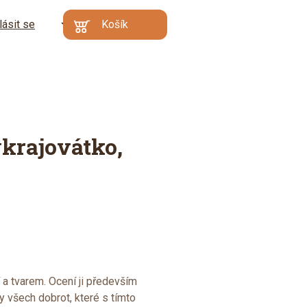
lásit se
CZ
Košík
Kč
EN
€
Min. hodnota
Váš košík je prázdný
objednávky: 500 Kč |
DE
Proč?
Přejít do
košíku
krajovátko,
í a tvarem. Ocení ji především
ky všech dobrot, které s tímto