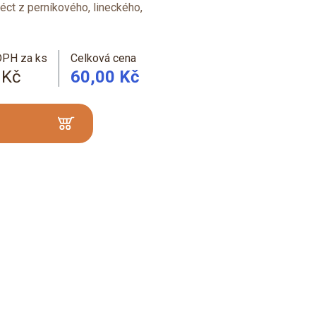
ct z perníkového, lineckého,
DPH za ks
Celková cena
 Kč
60,00 Kč