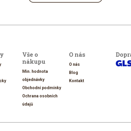
ty
Vše o
O nás
Dopr
nákupu
y
O nás
Min. hodnota
Blog
objednávky
cky
Kontakt
Obchodní podmínky
Ochrana osobních
údajů