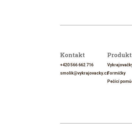
Kontakt
Produk
+420 566 662 716
Vykrajovačk
smolik@vykrajovacky.cz
Formičky
Pečící pomů