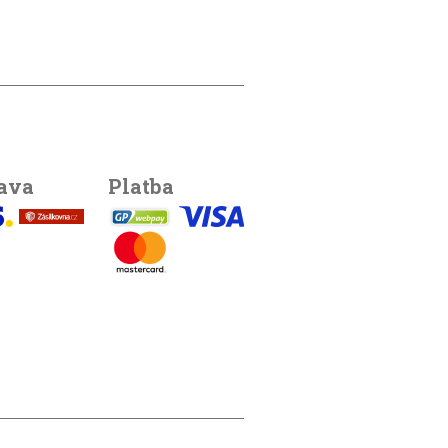
ava
Platba