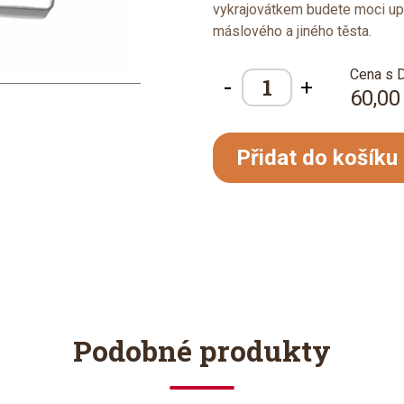
vykrajovátkem budete moci upé
máslového a jiného těsta.
Cena s 
-
+
60,00
Přidat do košíku
Podobné produkty