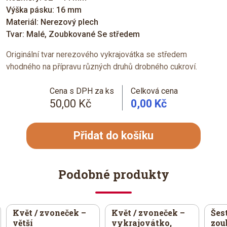
Výška pásku: 16 mm
Materiál: Nerezový plech
Tvar: Malé, Zoubkované Se středem
Originální tvar nerezového vykrajovátka se středem
vhodného na přípravu různých druhů drobného cukroví.
Cena s DPH za ks
Celková cena
50,00 Kč
0,00 Kč
Přidat do košíku
Podobné produkty
Květ / zvoneček –
Květ / zvoneček –
Šes
větší
vykrajovátko,
zoub