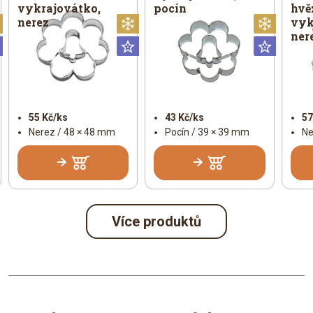
vykrajovátko,
pocín
hvě
nerez
vyk
Vánoční
Vánoční
Vánoč
ner
Universální
Universální
Univer
55 Kč/ks
43 Kč/ks
57
Nerez / 48 × 48 mm
Pocín / 39 × 39 mm
Ne
Více produktů