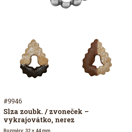
#9946
Slza zoubk. / zvoneček –
vykrajovátko, nerez
Rozměry: 32 × 44 mm