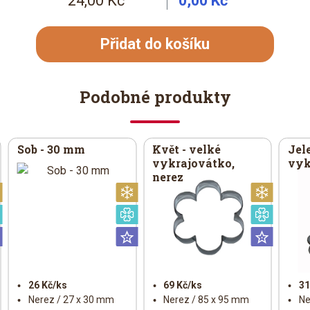
24,00 Kč
0,00 Kč
Přidat do košíku
Podobné produkty
Sob - 30 mm
Květ - velké
Jel
vykrajovátko,
vyk
nerez
Vánoční
Vánoční
Vánoč
Speciální
Speciální
Speciá
Universální
Universální
Univer
26 Kč/ks
69 Kč/ks
31
Nerez / 27 x 30 mm
Nerez / 85 x 95 mm
Ne