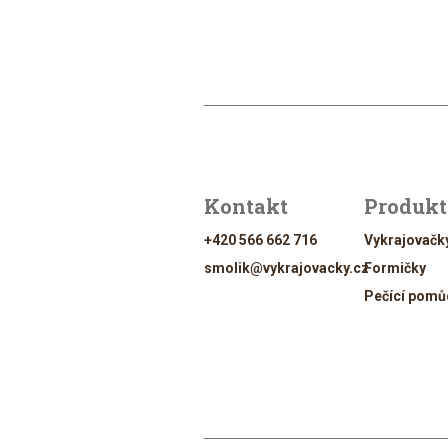
Kontakt
Produk
+420 566 662 716
Vykrajovačk
smolik@vykrajovacky.cz
Formičky
Pečící pomů