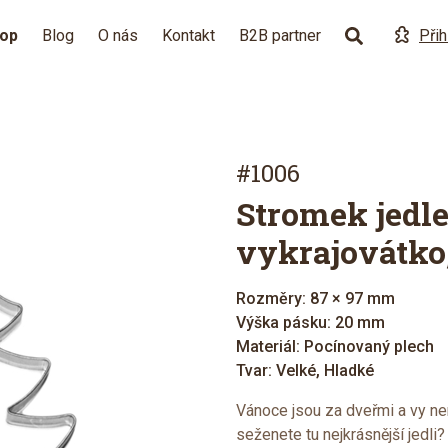
hop
Blog
O nás
Kontakt
B2B partner
Přih
#1006
Stromek jedle
vykrajovátko
Rozměry: 87 × 97 mm
Výška pásku: 20 mm
Materiál: Pocínovaný plech
Tvar: Velké, Hladké
Vánoce jsou za dveřmi a vy ne
seženete tu nejkrásnější jedli