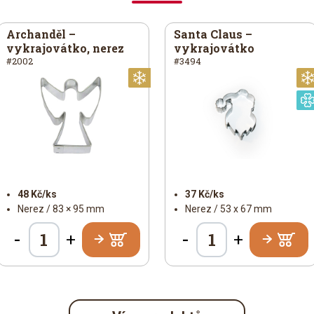
Archanděl –
Santa Claus –
vykrajovátko, nerez
vykrajovátko
#2002
#3494
noční
Vánoční
48 Kč/ks
37 Kč/ks
Nerez / 83 × 95 mm
Nerez / 53 x 67 mm
-
-
+
+