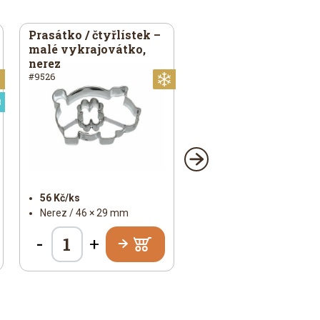
Prasátko / čtyřlístek –
malé vykrajovátko,
nerez
#9526
Vánoční
Vánoční
Speciální
56 Kč/ks
Nerez / 46 × 29 mm
-
+