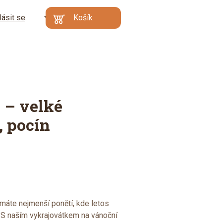
lásit se
CZ
Košík
Kč
EN
€
Min. hodnota
Váš košík je prázdný
objednávky: 500 Kč |
DE
Proč?
Přejít do
košíku
 – velké
, pocín
máte nejmenší ponětí, kde letos
? S naším vykrajovátkem na vánoční