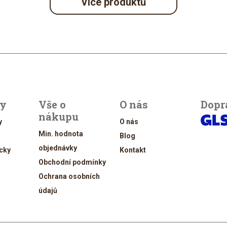
Více produktů
ty
Vše o
O nás
Dopr
nákupu
y
O nás
Min. hodnota
Blog
objednávky
cky
Kontakt
Obchodní podmínky
Ochrana osobních
údajů